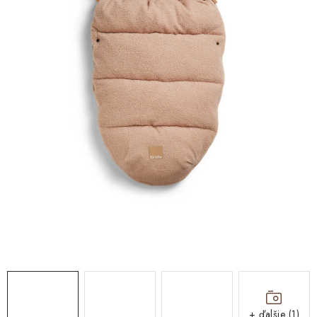
DARČEKOVÉ BOXY
DARČEKOVÉ BOXY
O nás
Všeobecné obchodné podmienky
Blog
Reklamačný poriadok
Podmienky ochrany osobných údajov a poučenie o cookies
Formulár na odstúpenie od zmluvy
Reklamačný formulár
Newsletter - Ochrana osobných údajov
Moja objednávka
+ ďalšie (1)