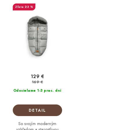
23 %
129 €
169 €
Odosielame 1-3 prac. dní
DETAIL
So svojím moderným
vzhľadom a starostlivou