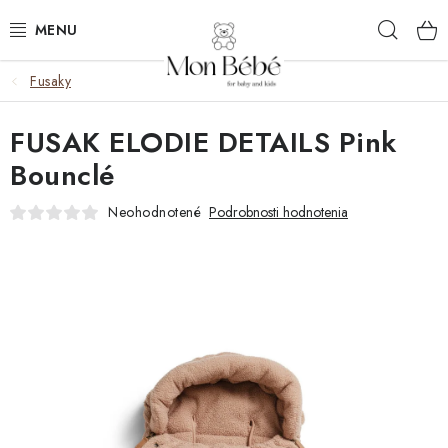
Prejsť
Hľad
na
obsah
Fusaky
ZĽAVY
FUSAK ELODIE DETAILS Pink
OBLEČENIE
Bounclé
VÝBAVA
Neohodnotené
Podrobnosti hodnotenia
STAROSTLIVOSŤ
HRAČKY
KOČÍKY
KNIHY