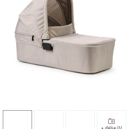
DARČEKOVÉ BOXY
O nás
Všeobecné obchodné podmienky
Podmienky ochrany osobných údajov a poučenie o cookies
Reklamačný poriadok
Reklamačný formulár
Formulár na odstúpenie od zmluvy
Moja objednávka
Blog
Kontakty
+ ďalšie (3)