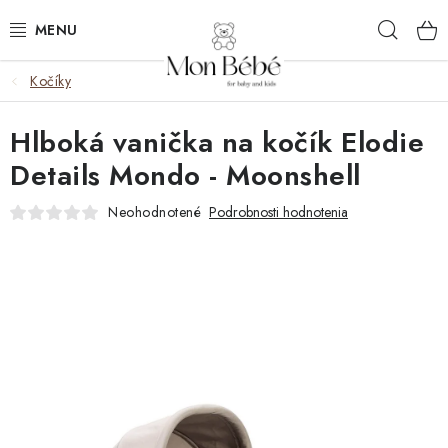
Prejsť
Hľad
na
obsah
Kočíky
ZĽAVY
Hlboká vanička na kočík Elodie
OBLEČENIE
Details Mondo - Moonshell
VÝBAVA
Neohodnotené
Podrobnosti hodnotenia
STAROSTLIVOSŤ
HRAČKY
KOČÍKY
KNIHY