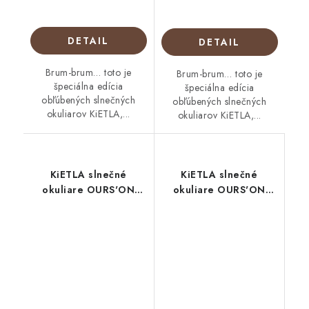
DETAIL
DETAIL
Brum-brum… toto je
Brum-brum… toto je
špeciálna edícia
špeciálna edícia
obľúbených slnečných
obľúbených slnečných
okuliarov KiETLA,...
okuliarov KiETLA,...
KiETLA slnečné
KiETLA slnečné
okuliare OURS'ON
okuliare OURS'ON
Cream 2-4 roky
Peach 0-1 rok