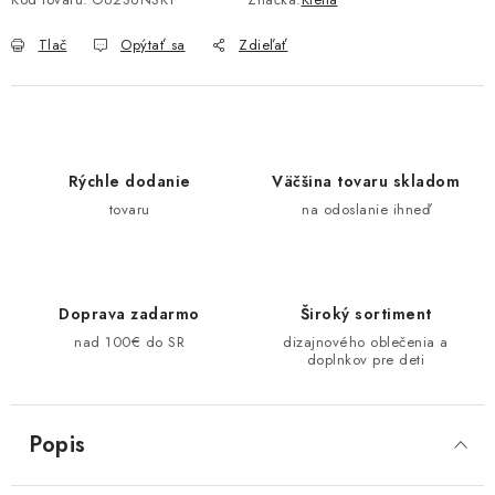
Tlač
Opýtať sa
Zdieľať
Rýchle dodanie
Väčšina tovaru skladom
tovaru
na odoslanie ihneď
Doprava zadarmo
Široký sortiment
nad 100€ do SR
dizajnového oblečenia a
doplnkov pre deti
Popis