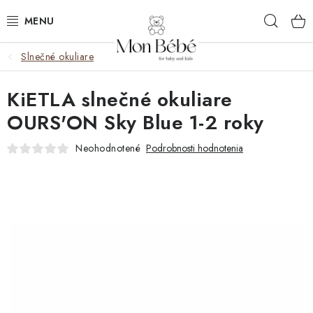
Prejsť
Hľad
na
obsah
Slnečné okuliare
ZĽAVY
KiETLA slnečné okuliare
OBLEČENIE
OURS'ON Sky Blue 1-2 roky
VÝBAVA
Neohodnotené
Podrobnosti hodnotenia
STAROSTLIVOSŤ
HRAČKY
KOČÍKY
KNIHY