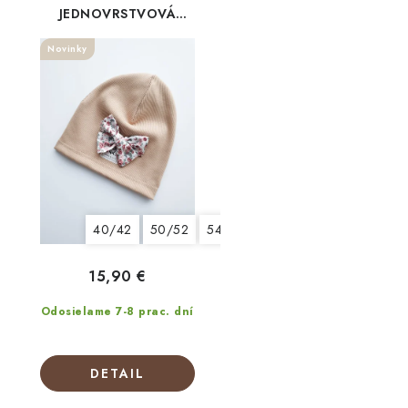
JEDNOVRSTVOVÁ
Toffie +mašlička kvety
Novinky
40/42
50/52
54/56
44/46
48/50
15,90 €
Odosielame 7-8 prac. dní
DETAIL