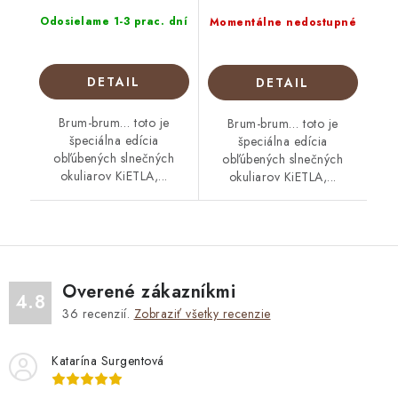
Odosielame 1-3 prac. dní
Momentálne nedostupné
DETAIL
DETAIL
Brum-brum… toto je
Brum-brum… toto je
špeciálna edícia
špeciálna edícia
obľúbených slnečných
obľúbených slnečných
okuliarov KiETLA,...
okuliarov KiETLA,...
Overené zákazníkmi
4.8
36
recenzií.
Zobraziť všetky recenzie
Katarína Surgentová