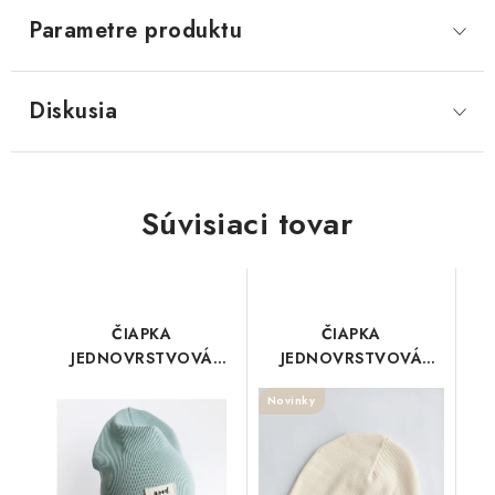
Parametre produktu
Diskusia
Súvisiaci tovar
ČIAPKA
ČIAPKA
JEDNOVRSTVOVÁ
JEDNOVRSTVOVÁ
Laguna
Smotanová+mašlička
Novinky
kvety