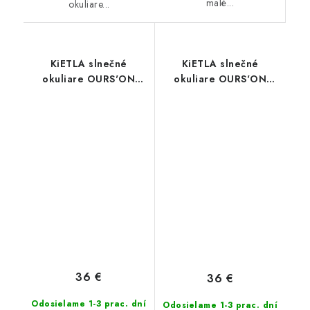
malé...
okuliare...
KiETLA slnečné
KiETLA slnečné
okuliare OURS'ON
okuliare OURS'ON
Cream 1-2 roky
Light pink 1-2 roky
36 €
36 €
Odosielame 1-3 prac. dní
Odosielame 1-3 prac. dní