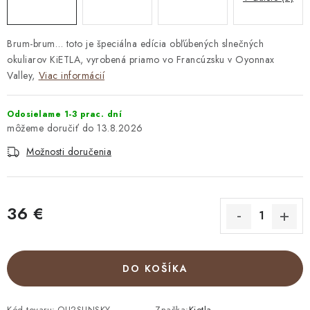
Brum-brum… toto je špeciálna edícia obľúbených slnečných
okuliarov KiETLA, vyrobená priamo vo Francúzsku v Oyonnax
Valley,
Viac informácií
Odosielame 1-3 prac. dní
13.8.2026
Možnosti doručenia
36 €
Jednotková cena:
DO KOŠÍKA
Kód tovaru:
OU2SUNSKY
Značka:
Kietla