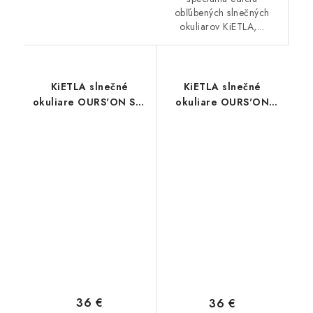
obľúbených slnečných
okuliarov KiETLA,...
KiETLA slnečné
KiETLA slnečné
okuliare OURS'ON Sky
okuliare OURS'ON
Blue 2-4 roky
Almond Green 1-2 roky
36 €
36 €