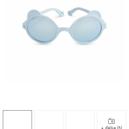
DARČEKOVÉ BOXY
O nás
Všeobecné obchodné podmienky
Podmienky ochrany osobných údajov a poučenie o cookies
Reklamačný poriadok
Reklamačný formulár
Formulár na odstúpenie od zmluvy
Moja objednávka
Blog
Kontakty
+ ďalšie (5)