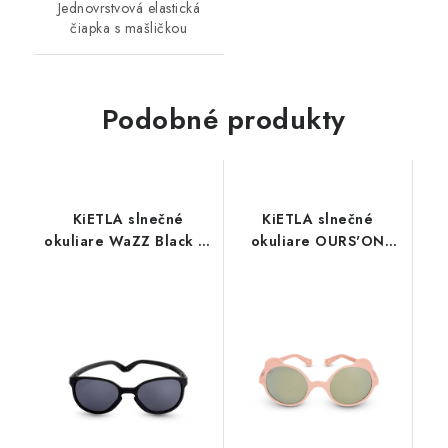
Jednovrstvová elastická
čiapka s mašličkou
Podobné produkty
KiETLA slnečné
KiETLA slnečné
okuliare WaZZ Black 2-
okuliare OURS'ON
4 roky
Peach 2-4 roky