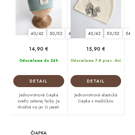
40/42
50/52
44/46
48/50
40/42
50/52
54/
14,90 €
15,90 €
Odosielame do 24h
Odosielame 7-8 prac. dní
DETAIL
DETAIL
Jednovrstvová čiapka
Jednovrstvová elastická
svetlo zelenej farby. Je
čiapka s mašličkou
vhodná na jar či jeseň.
ČIAPKA