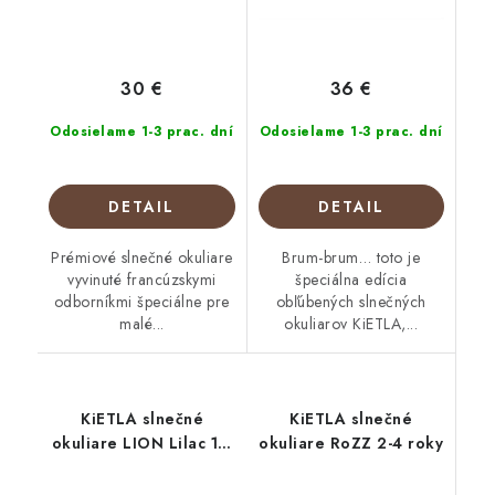
30 €
36 €
Odosielame 1-3 prac. dní
Odosielame 1-3 prac. dní
DETAIL
DETAIL
Prémiové slnečné okuliare
Brum-brum… toto je
vyvinuté francúzskymi
špeciálna edícia
odborníkmi špeciálne pre
obľúbených slnečných
malé...
okuliarov KiETLA,...
KiETLA slnečné
KiETLA slnečné
okuliare LION Lilac 1-2
okuliare RoZZ 2-4 roky
roky