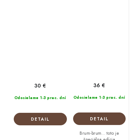
4 roky
Almond Green 0-1 rok
36 €
30 €
Odosielame 1-3 prac. dní
Odosielame 1-3 prac. dní
DETAIL
DETAIL
Brum-brum… toto je
špeciálna edícia