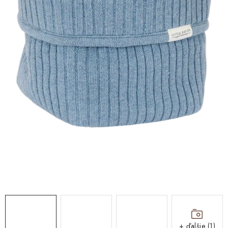
DARČEKOVÉ BOXY
O nás
Všeobecné obchodné podmienky
Podmienky ochrany osobných údajov a poučenie o cookies
Reklamačný poriadok
Reklamačný formulár
Formulár na odstúpenie od zmluvy
Moja objednávka
Blog
Kontakty
+ ďalšie (1)