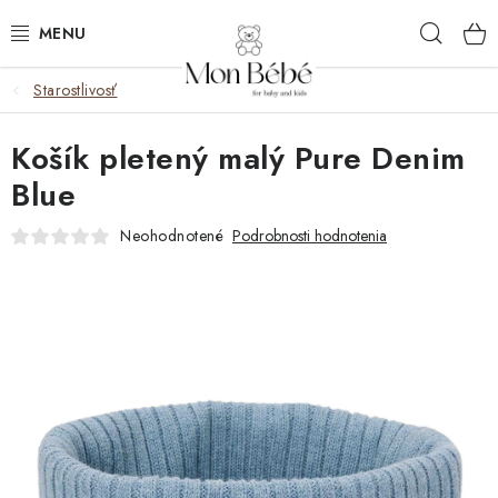
Prejsť
Hľad
na
obsah
Starostlivosť
ZĽAVY
Košík pletený malý Pure Denim
OBLEČENIE
Blue
VÝBAVA
Neohodnotené
Podrobnosti hodnotenia
STAROSTLIVOSŤ
HRAČKY
KOČÍKY
KNIHY