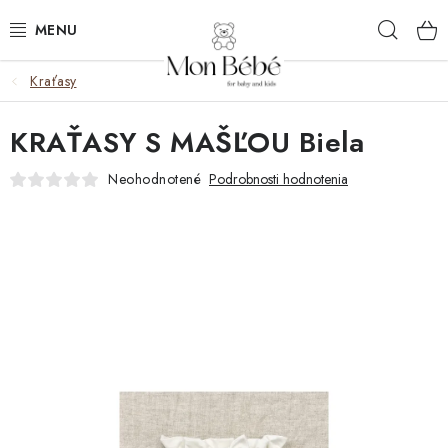
Prejsť
Hľad
na
obsah
Kraťasy
ZĽAVY
KRAŤASY S MAŠĽOU Biela
OBLEČENIE
Neohodnotené
Podrobnosti hodnotenia
VÝBAVA
STAROSTLIVOSŤ
HRAČKY
KOČÍKY
KNIHY