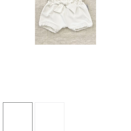
DARČEKOVÉ BOXY
O nás
Všeobecné obchodné podmienky
Blog
Reklamačný poriadok
Podmienky ochrany osobných údajov a poučenie o cookies
Formulár na odstúpenie od zmluvy
Reklamačný formulár
Moja objednávka