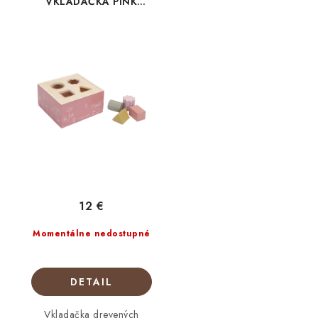
VKLADAČKA PINK
FLOWERS
12 €
Momentálne nedostupné
DETAIL
Vkladačka drevených