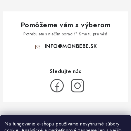
Pomôžeme vám s výberom
Potrebujete s niečím poradiť? Sme tu pre vás!
INFO
@
MONBEBE.SK
Z
á
Informácie pre vás
p
Na fungovanie e-shopu používame nevyhnutné súbory
ä
cookie. Analytické a marketingové zapneme len s vaším
O nás