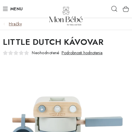
Prejsť
Hľad
na
obsah
Hračky
ZĽAVY
LITTLE DUTCH KÁVOVAR
OBLEČENIE
Neohodnotené
Podrobnosti hodnotenia
VÝBAVA
STAROSTLIVOSŤ
HRAČKY
KOČÍKY
KNIHY