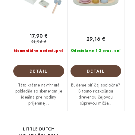
17,90 €
29,16 €
21,96 €
Momentálne nedostupné
Odosielame 1-3 prac. dní
DETAIL
DETAIL
Táto krásne navrhnutá
Budeme piť čaj spoločne?
pokladňa so skenerom je
S touto rozkošnou
ideálna pre hodiny
drevenou čajovou
príjemnej...
súpravou môže...
LITTLE DUTCH