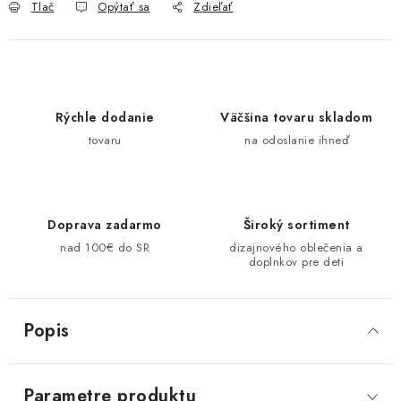
Tlač
Opýtať sa
Zdieľať
Rýchle dodanie
Väčšina tovaru skladom
tovaru
na odoslanie ihneď
Doprava zadarmo
Široký sortiment
nad 100€ do SR
dizajnového oblečenia a
doplnkov pre deti
Popis
Parametre produktu