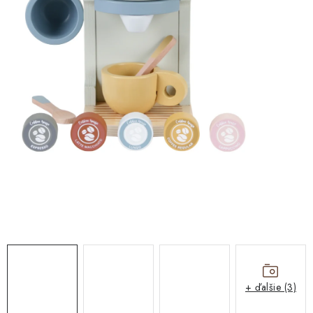
DARČEKOVÉ BOXY
O nás
Všeobecné obchodné podmienky
Blog
Reklamačný poriadok
Podmienky ochrany osobných údajov a poučenie o cookies
Formulár na odstúpenie od zmluvy
Reklamačný formulár
Moja objednávka
+ ďalšie (3)