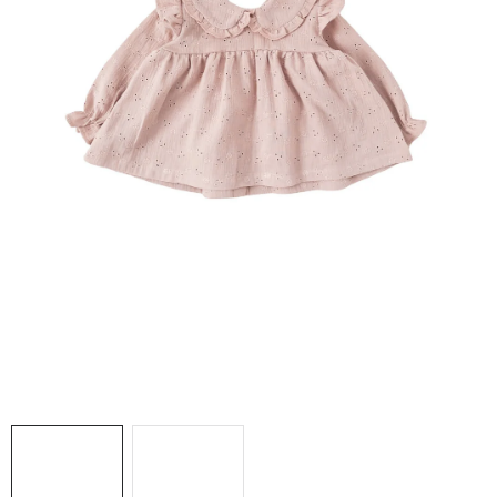
DARČEKOVÉ BOXY
O nás
Všeobecné obchodné podmienky
Podmienky ochrany osobných údajov a poučenie o cookies
Reklamačný poriadok
Reklamačný formulár
Formulár na odstúpenie od zmluvy
Moja objednávka
Blog
Kontakty