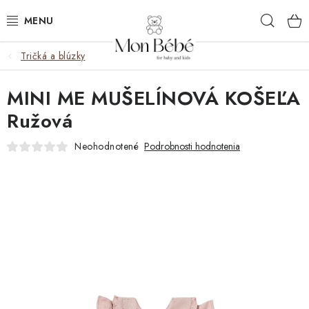
Prejsť
Hľad
na
obsah
Tričká a blúzky
ZĽAVY
MINI ME MUŠELÍNOVÁ KOŠEĽA
OBLEČENIE
Ružová
VÝBAVA
Neohodnotené
Podrobnosti hodnotenia
STAROSTLIVOSŤ
HRAČKY
KOČÍKY
KNIHY