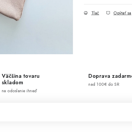
Tlač
Opýtať sa
Väčšina tovaru
Doprava zadarm
skladom
nad 100€ do SR
na odoslanie ihneď