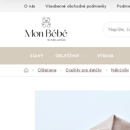
Prejsť
O nás
Všeobecné obchodné podmienky
Podmie
na
obsah
ZĽAVY
OBLEČENIE
VÝBAVA
Domov
Oblečenie
Doplnky pre detičky
Nákrčníky