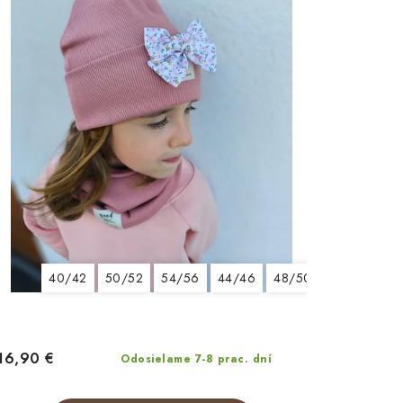
40/42
50/52
54/56
44/46
48/50
16,90 €
Odosielame 7-8 prac. dní