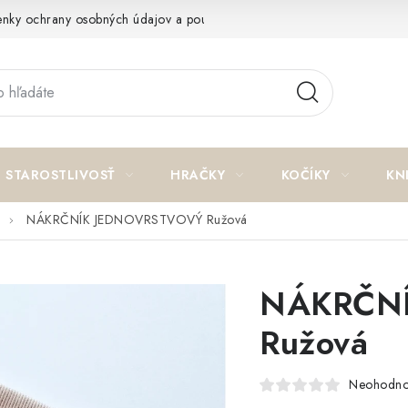
nky ochrany osobných údajov a poučenie o cookies
Reklamačný p
STAROSTLIVOSŤ
HRAČKY
KOČÍKY
KN
NÁKRČNÍK JEDNOVRSTVOVÝ Ružová
NÁKRČN
Ružová
Neohodno