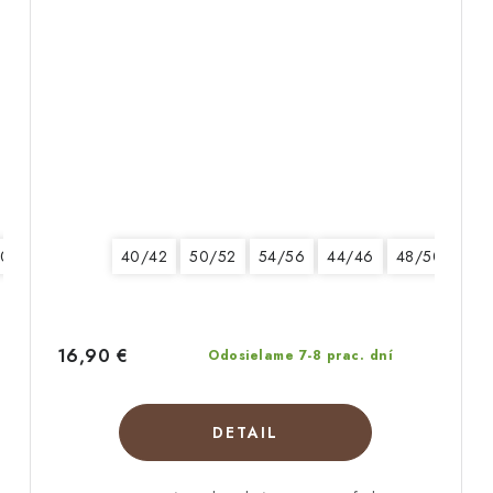
50
40/42
50/52
54/56
44/46
48/50
16,90 €
Odosielame 7-8 prac. dní
DETAIL