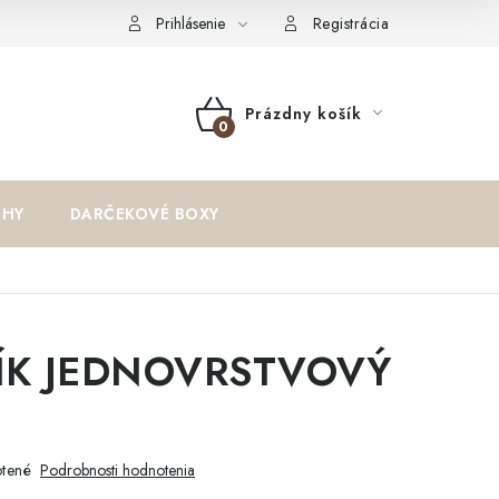
oriadok
Reklamačný formulár
Formulár na odstúpenie od zm
Prihlásenie
Registrácia
Prázdny košík
NÁKUPNÝ
KOŠÍK
IHY
DARČEKOVÉ BOXY
ÍK JEDNOVRSTVOVÝ
tené
Podrobnosti hodnotenia