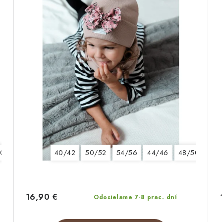
50
40/42
50/52
54/56
44/46
48/50
16,90 €
Odosielame 7-8 prac. dní