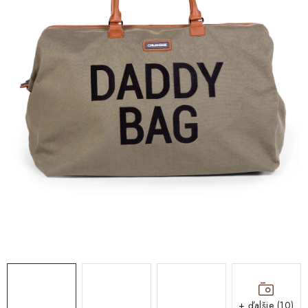
DARČEKOVÉ BOXY
DARČEKOVÉ BOXY
O nás
Všeobecné obchodné podmienky
Blog
Reklamačný poriadok
Podmienky ochrany osobných údajov a poučenie o cookies
Formulár na odstúpenie od zmluvy
Reklamačný formulár
Newsletter - Ochrana osobných údajov
Moja objednávka
+ ďalšie (10)