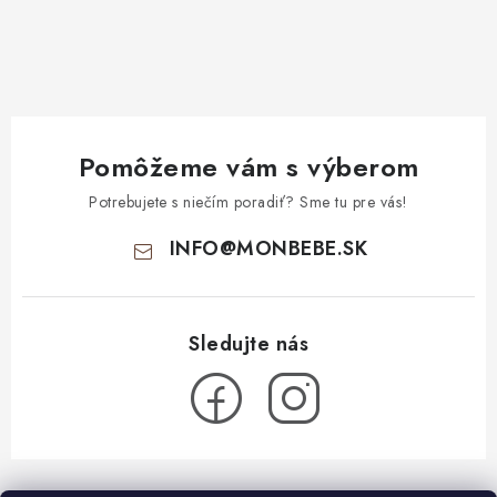
Pomôžeme vám s výberom
Potrebujete s niečím poradiť? Sme tu pre vás!
INFO
@
MONBEBE.SK
Z