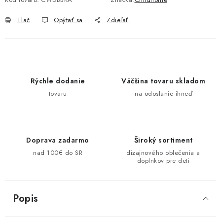
Tlač
Opýtať sa
Zdieľať
Rýchle dodanie
Väčšina tovaru skladom
tovaru
na odoslanie ihneď
Doprava zadarmo
Široký sortiment
nad 100€ do SR
dizajnového oblečenia a
doplnkov pre deti
Popis