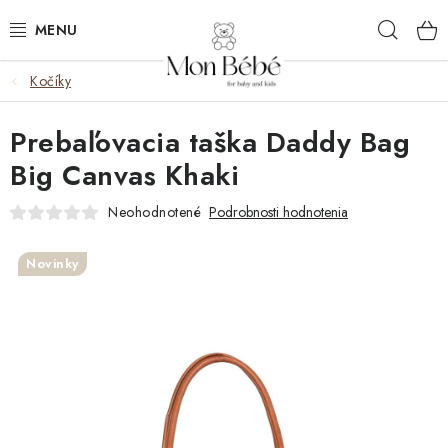
Prejsť
Hľad
na
obsah
Kočíky
ZĽAVY
Prebaľovacia taška Daddy Bag
OBLEČENIE
Big Canvas Khaki
VÝBAVA
Neohodnotené
Podrobnosti hodnotenia
STAROSTLIVOSŤ
Novinky
HRAČKY
KOČÍKY
KNIHY