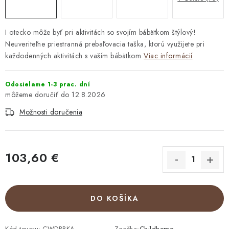
I otecko môže byť pri aktivitách so svojím bábätkom štýlový!
Neuveriteľne priestranná prebaľovacia taška, ktorú využijete pri
každodenných aktivitách s vaším bábätkom
Viac informácií
Odosielame 1-3 prac. dní
12.8.2026
Možnosti doručenia
103,60 €
Jednotková cena:
DO KOŠÍKA
Kód tovaru:
CWDBBKA
Značka:
Childhome