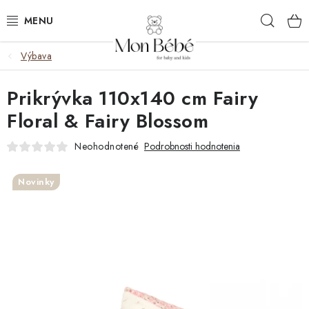
Prejsť
Hľad
na
obsah
Výbava
ZĽAVY
Prikrývka 110x140 cm Fairy
OBLEČENIE
Floral & Fairy Blossom
VÝBAVA
Neohodnotené
Podrobnosti hodnotenia
STAROSTLIVOSŤ
Novinky
HRAČKY
KOČÍKY
KNIHY