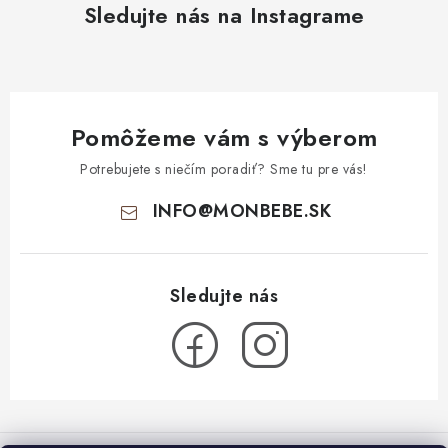
Sledujte nás na Instagrame
Pomôžeme vám s výberom
Potrebujete s niečím poradiť? Sme tu pre vás!
INFO
@
MONBEBE.SK
Z
á