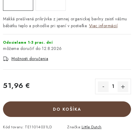
Mäkká prešívaná prikrývka z jemnej organickej bavlny zaistí vášmu
bábätku teplo a pohodlie pri spaní v postieľke.
Viac informácií
Odosielame 1-3 prac. dní
12.8.2026
Možnosti doručenia
51,96 €
Jednotková cena:
DO KOŠÍKA
Kód tovaru:
TE11014031LD
Značka:
Little Dutch