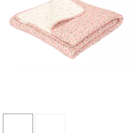
DARČEKOVÉ BOXY
O nás
Všeobecné obchodné podmienky
Blog
Reklamačný poriadok
Podmienky ochrany osobných údajov a poučenie o cookies
Formulár na odstúpenie od zmluvy
Reklamačný formulár
Moja objednávka