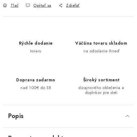
Tlač
Opýtať sa
Zdieľať
Rýchle dodanie
Väčšina tovaru skladom
tovaru
na odoslanie ihneď
Doprava zadarmo
Široký sortiment
nad 100€ do SR
dizajnového oblečenia a
doplnkov pre deti
Popis