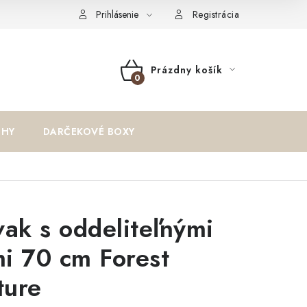
oriadok
Reklamačný formulár
Formulár na odstúpenie od zm
Prihlásenie
Registrácia
Prázdny košík
NÁKUPNÝ
KOŠÍK
IHY
DARČEKOVÉ BOXY
vak s oddeliteľnými
i 70 cm Forest
ture