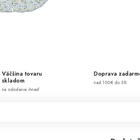
Väčšina tovaru
Doprava zadarm
skladom
nad 100€ do SR
na odoslanie ihneď