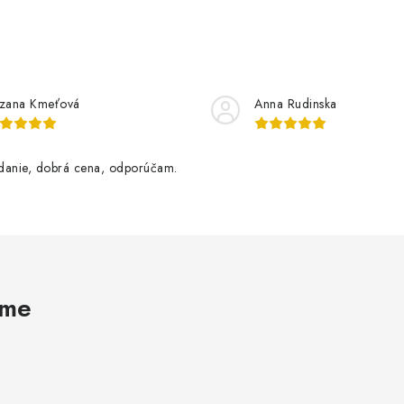
zana Kmeťová
Anna Rudinska
danie, dobrá cena, odporúčam.
ame