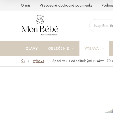
Prejsť
O nás
Všeobecné obchodné podmienky
Podmie
na
obsah
ZĽAVY
OBLEČENIE
VÝBAVA
Domov
Výbava
Spací vak s oddeliteľnými rukávmi 70