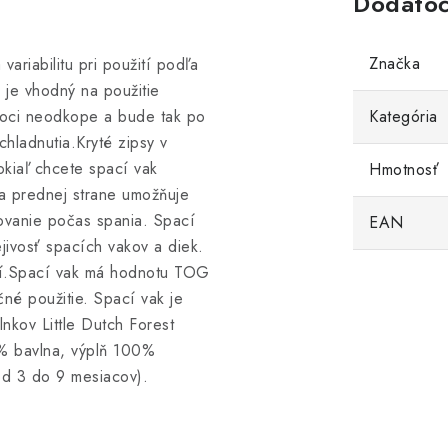
Dodatoč
Značka
variabilitu pri použití podľa
i je vhodný na použitie
 noci neodkope a bude tak po
Kategória
hladnutia.Kryté zipsy v
kiaľ chcete spací vak
Hmotnosť
na prednej strane umožňuje
ovanie počas spania. Spací
EAN
jivosť spacích vakov a diek.
jší.Spací vak má hodnotu TOG
né použitie. Spací vak je
lnkov Little Dutch Forest
0% bavlna, výplň 100%
od 3 do 9 mesiacov).