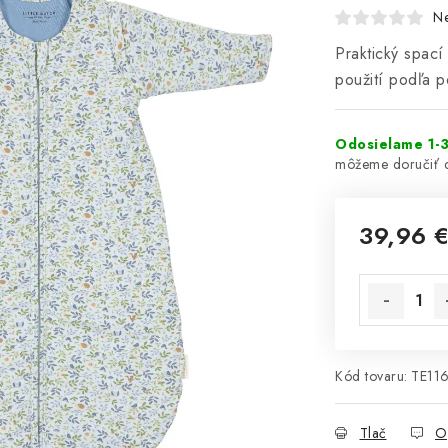
N
Praktický spací 
použití podľa p
Odosielame 1-3
39,96 
Jednotková 
Kód tovaru:
TE11
Tlač
O