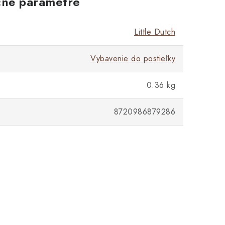
né parametre
Little Dutch
Vybavenie do postieľky
0.36 kg
8720986879286