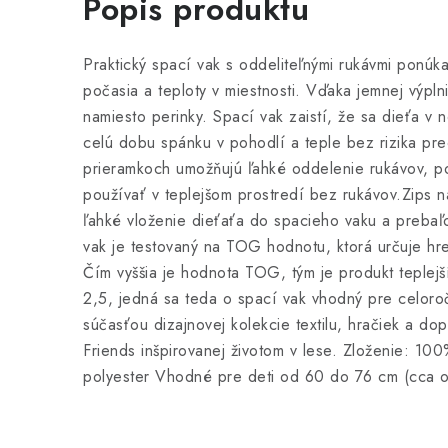
Popis produktu
Praktický spací vak s oddeliteľnými rukávmi ponúka 
počasia a teploty v miestnosti. Vďaka jemnej výpln
namiesto perinky. Spací vak zaistí, že sa dieťa v
celú dobu spánku v pohodlí a teple bez rizika prec
prieramkoch umožňujú ľahké oddelenie rukávov, po
používať v teplejšom prostredí bez rukávov.Zips 
ľahké vloženie dieťaťa do spacieho vaku a prebaľ
vak je testovaný na TOG hodnotu, ktorá určuje hre
Čím vyššia je hodnota TOG, tým je produkt teple
2,5, jedná sa teda o spací vak vhodný pre celoroč
súčasťou dizajnovej kolekcie textilu, hračiek a dop
Friends inšpirovanej životom v lese. Zloženie: 10
polyester Vhodné pre deti od 60 do 76 cm (cca 