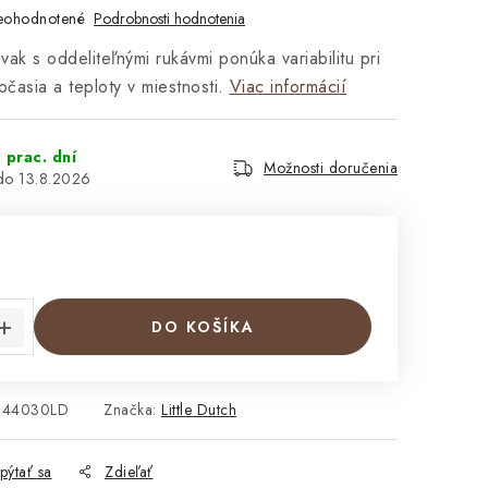
eohodnotené
Podrobnosti hodnotenia
vak s oddeliteľnými rukávmi ponúka variabilitu pri
očasia a teploty v miestnosti.
Viac informácií
 prac. dní
Možnosti doručenia
13.8.2026
€
cena:
DO KOŠÍKA
644030LD
Značka:
Little Dutch
pýtať sa
Zdieľať