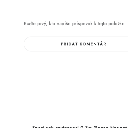
Buďte prvý, kto napíše príspevok k tejto položke.
PRIDAŤ KOMENTÁR
Spací vak zavinovací 0-3m Goose Nougat