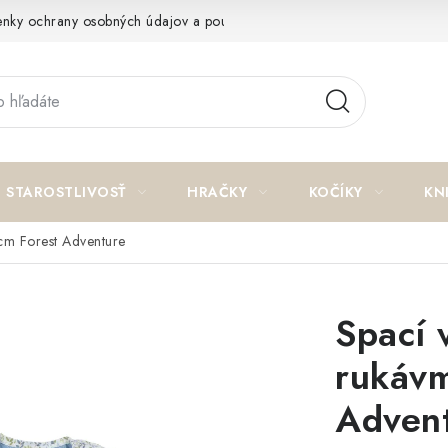
nky ochrany osobných údajov a poučenie o cookies
Reklamačný p
STAROSTLIVOSŤ
HRAČKY
KOČÍKY
KN
 cm Forest Adventure
Spací 
rukávm
Adven