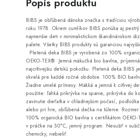
Popis produktu
BIBS je obľúbená dánska značka s tradíciou výrob
roku 1978. Okrem cumlíkov BIBS ponúka aj pestrý 
najmenšie deti v minimalistickom škandinávskom diz
palete. Všetky BIBS produkty sú garanciou najvyšše
Pletená deka BIBS je vyrobená zo 100% organicke
OEKO-TEX®. Jemná mäkučká bio bavlna, príjemná 
najcitlivejšiu detskú pokožku. Pletená deka BIBS j
skvelá pre každé ročné obdobie. 100% BIO bavln
Žiadne umelé prímesy. Mäkká a jemná k citlivej d
použitie: ľahká prikrývka na spanie, prikrývka do 
zavinutie dieťatka v chladnejšom počasí, podložka
alebo pri hre, obľúbená dečka na túlenie. Rozmer
100% organická BIO bavlna s certifikátom OEKO-T
v práčke na 30°C, jemný program. Nesušiť v sušičk
chemicky, nebieliť.