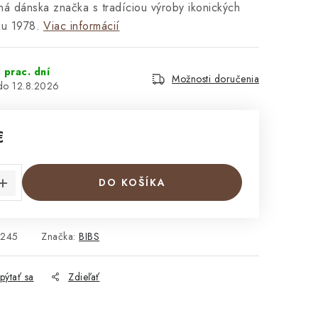
á dánska značka s tradíciou výroby ikonických
ku 1978.
Viac informácií
 prac. dní
Možnosti doručenia
12.8.2026
€
cena:
DO KOŠÍKA
245
Značka:
BIBS
pýtať sa
Zdieľať