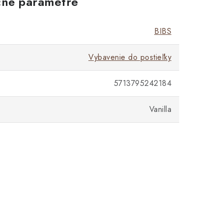
né parametre
BIBS
Vybavenie do postieľky
5713795242184
Vanilla