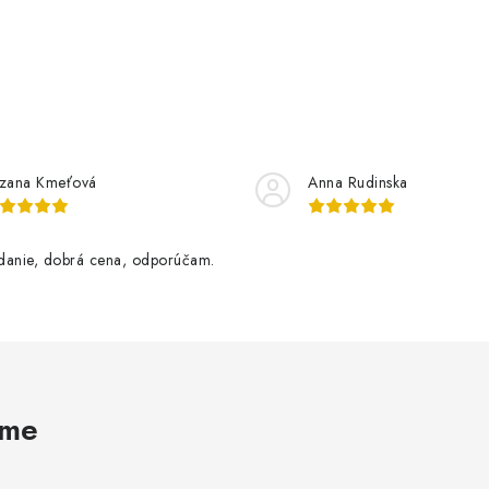
zana Kmeťová
Anna Rudinska
danie, dobrá cena, odporúčam.
ame