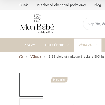
Prejsť
O nás
Všeobecné obchodné podmienky
Blog
na
obsah
ZĽAVY
OBLEČENIE
VÝBAVA
Domov
Výbava
BIBS pletená vlnkovaná deka z BIO bav
Novinky