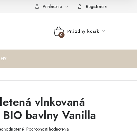
oučenie o cookies
Formulár na odstúpenie od zmluvy
Reklam
Prihlásenie
Registrácia
Prázdny košík
NÁKUPNÝ
KOŠÍK
IHY
letená vlnkovaná
 BIO bavlny Vanilla
eohodnotené
Podrobnosti hodnotenia