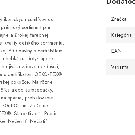
Dodatoč
Značka
y ikonických cumlíkov od
prémiový sortiment pre
ajne a širokej farebnej
Kategória
j kvality detského sortimentu.
j BIO bavlny s certifikátom
EAN
a hebká na dotyk aj pre
e hrejivá a zároveň vzdušná,
Varianta
a s certifikátom OEKO-TEX®.
etskej pokožke. Na rôzne
kočíka alebo autosedačky,
 na spanie, prebaľovanie
: 70x100 cm. Zloženie :
EX®. Starostlivosť: Pranie
e. Nežehliť. Nečistiť