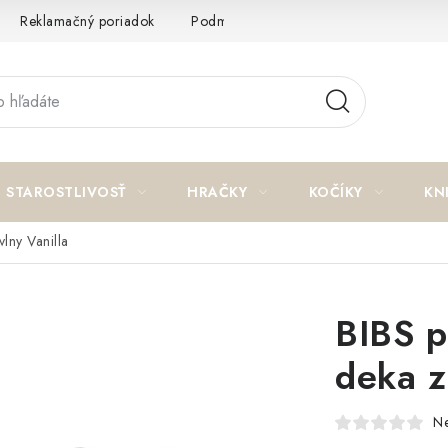
Reklamačný poriadok
Podmienky ochrany osobných údajov a p
STAROSTLIVOSŤ
HRAČKY
KOČÍKY
KN
lny Vanilla
BIBS p
deka z
N