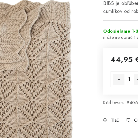
BIBS je obľúben
cumlíkov od ro
Odosielame 1-3
44,95 
Jednotková 
Kód tovaru:
9406
Tlač
O