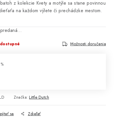
batoh z kolekcie Kvety a motýle sa stane povinnou
dieťaťa na každom výlete či prechádzke mestom.
vypredaná…
dostupné
Možnosti doručenia
 %
€
cena:
LD
Značka:
Little Dutch
pýtať sa
Zdieľať