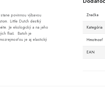
Dodatoč
Značka
a stane povinnou výbavou
tom. Little Dutch destký
néte. Je ekologický a na jeho
Kategória
ých fliaš. Batoh je
mozrejmosťou je aj elastický
Hmotnosť
EAN