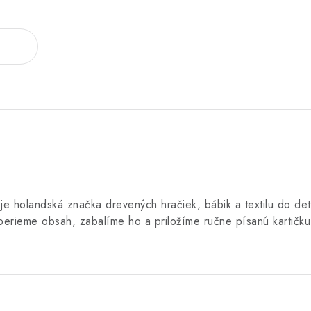
h je holandská značka drevených hračiek, bábik a textilu do de
berieme obsah, zabalíme ho a priložíme ručne písanú kartičk