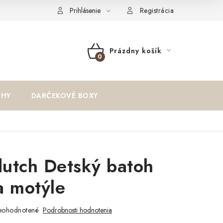
oriadok
Reklamačný formulár
Formulár na odstúpenie od zm
Prihlásenie
Registrácia
Prázdny košík
NÁKUPNÝ
KOŠÍK
IHY
DARČEKOVÉ BOXY
 dutch Detský batoh
a motýle
eohodnotené
Podrobnosti hodnotenia