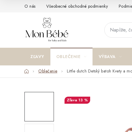
Prejsť
O nás
Všeobecné obchodné podmienky
Podmie
na
obsah
ZĽAVY
OBLEČENIE
VÝBAVA
Domov
Oblečenie
Little dutch Detský batoh Kvety a mo
13 %