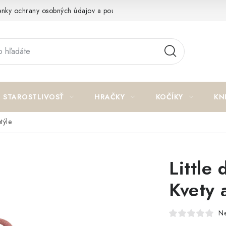
nky ochrany osobných údajov a poučenie o cookies
Reklamačný p
STAROSTLIVOSŤ
HRAČKY
KOČÍKY
KN
týle
Little
Kvety 
N