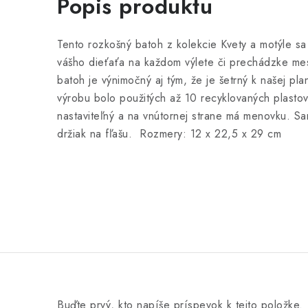
Popis produktu
Tento rozkošný batoh z kolekcie Kvety a motýle s
vášho dieťaťa na každom výlete či prechádzke mes
batoh je výnimočný aj tým, že je šetrný k našej pla
výrobu bolo použitých až 10 recyklovaných plastov
nastaviteľný a na vnútornej strane má menovku. Sa
držiak na fľašu. Rozmery: 12 x 22,5 x 29 cm
Buďte prvý, kto napíše príspevok k tejto položke.