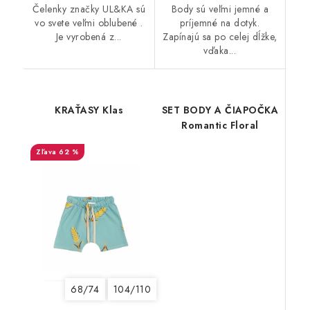
Čelenky značky UL&KA sú
Body sú veľmi jemné a
vo svete veľmi oblubené .
príjemné na dotyk.
Je vyrobená z...
Zapínajú sa po celej dĺžke,
vďaka...
KRAŤASY Klas
SET BODY A ČIAPOČKA
Romantic Floral
62 %
68/74
104/110