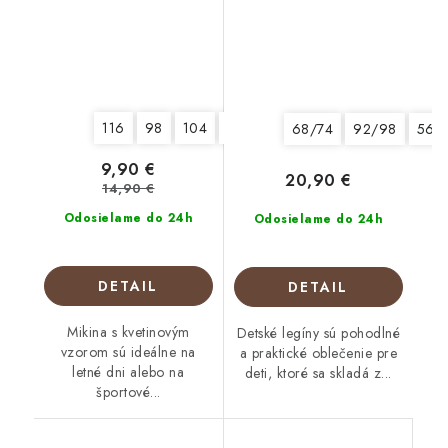
116
98
104
128
68/74
92/98
56/
9,90 €
20,90 €
14,90 €
Odosielame do 24h
Odosielame do 24h
DETAIL
DETAIL
Mikina s kvetinovým
Detské legíny sú pohodlné
vzorom sú ideálne na
a praktické oblečenie pre
letné dni alebo na
deti, ktoré sa skladá z...
športové...