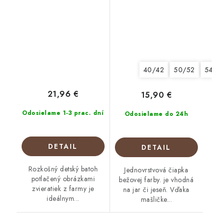
40/42
50/52
54/
21,96 €
15,90 €
Odosielame 1-3 prac. dní
Odosielame do 24h
DETAIL
DETAIL
Rozkošný detský batoh
Jednovrstvová čiapka
potlačený obrázkami
bežovej farby. je vhodná
zvieratiek z farmy je
na jar či jeseň. Vďaka
ideálnym...
mašličke...