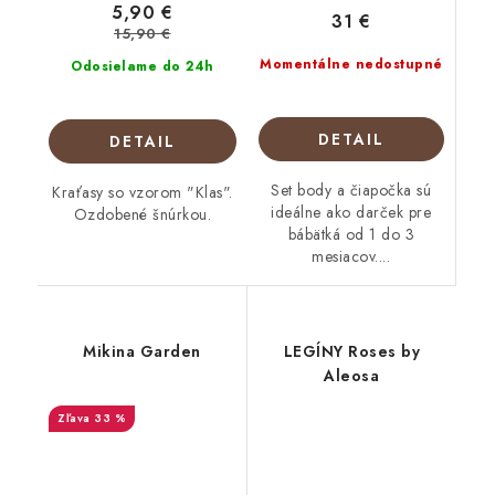
5,90 €
31 €
15,90 €
Momentálne nedostupné
Odosielame do 24h
DETAIL
DETAIL
Set body a čiapočka sú
Kraťasy so vzorom "Klas".
ideálne ako darček pre
Ozdobené šnúrkou.
bábätká od 1 do 3
mesiacov....
Mikina Garden
LEGÍNY Roses by
Aleosa
33 %