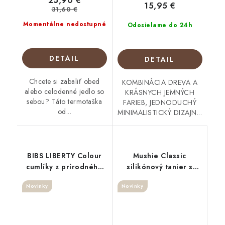
25,90 €
15,95 €
31,60 €
Momentálne nedostupné
Odosielame do 24h
DETAIL
DETAIL
Chcete si zabaliť obed
KOMBINÁCIA DREVA A
alebo celodenné jedlo so
KRÁSNYCH JEMNÝCH
sebou? Táto termotaška
FARIEB, JEDNODUCHÝ
od...
MINIMALISTICKÝ DIZAJN...
BIBS LIBERTY Colour
Mushie Classic
cumlíky z prírodného
silikónový tanier s
kaučuku 2ks Vanilla
prísavkou Ivory
Novinky
Novinky
Woodchuck