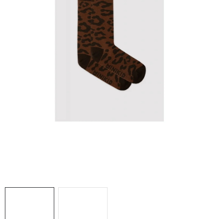
DARČEKOVÉ BOXY
O nás
Všeobecné obchodné podmienky
Podmienky ochrany osobných údajov a poučenie o cookies
Reklamačný poriadok
Reklamačný formulár
Formulár na odstúpenie od zmluvy
Moja objednávka
Blog
Kontakty