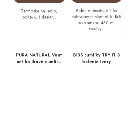
Balenie obsahuje 2 ks
Termoska na jedlo,
náhradných slamiek k fľaši
polievku i desiatu.
so slamkou 450 ml
značky...
PURA NATURAL Vent
BIBS cumlíky TRY IT 3
antikolikové cumlíky
balenie Ivory
2ks pomalý prietok