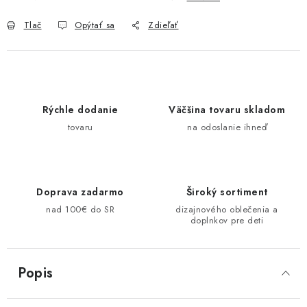
Tlač
Opýtať sa
Zdieľať
Rýchle dodanie
Väčšina tovaru skladom
tovaru
na odoslanie ihneď
Doprava zadarmo
Široký sortiment
nad 100€ do SR
dizajnového oblečenia a
doplnkov pre deti
Popis