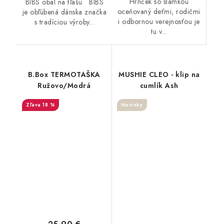
Hrnček so slamkou
BIBS obal na fľašu BIBS
oceňovaný deťmi, rodičmi
je obľúbená dánska značka
i odbornou verejnosťou je
s tradíciou výroby...
tu v...
B.Box TERMOTAŠKA
MUSHIE CLEO - klip na
Ružovo/Modrá
cumlík Ash
18 %
Novinky