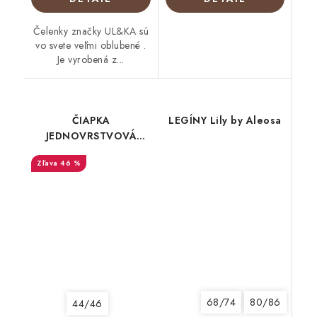
Čelenky značky UL&KA sú
vo svete veľmi oblubené .
Je vyrobená z...
ČIAPKA
LEGÍNY Lily by Aleosa
JEDNOVRSTVOVÁ
Melange spa s uškami
46 %
68/74
80/86
44/46