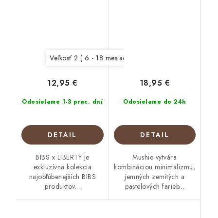
Veľkosť 2 ( 6 - 18 mesiacov)
Veľkosť 1 (0 - 6 mesiac
12,95 €
18,95 €
Odosielame 1-3 prac. dní
Odosielame do 24h
DETAIL
DETAIL
BIBS x LIBERTY je
Mushie vytvára
exkluzívna kolekcia
kombináciou minimalizmu,
najobľúbenejších BIBS
jemných zemitých a
produktov...
pastelových farieb...