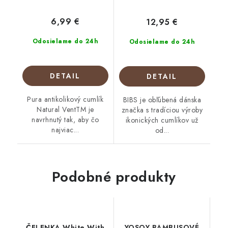
6,99 €
12,95 €
Odosielame do 24h
Odosielame do 24h
DETAIL
DETAIL
Pura antikolikový cumlík
BIBS je obľúbená dánska
Natural VentTM je
značka s tradíciou výroby
navrhnutý tak, aby čo
ikonických cumlíkov už
najviac...
od...
Podobné produkty
ČELENKA White With
YOSOY BAMBUSOVÉ