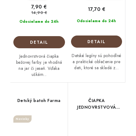
7,90 €
17,70 €
14,90 €
Odosielame do 24h
Odosielame do 24h
DETAIL
DETAIL
Detské legíny sú pohodlné
Jednovrstvová čiapka
a praktické oblečenie pre
bežovej farby. je vhodná
deti, ktoré sa skladá z...
na jar či jeseň. Vďaka
uškám...
Detský batoh Farma
ČIAPKA
JEDNOVRSTVOVÁ
Melange spa Garden
Novinky