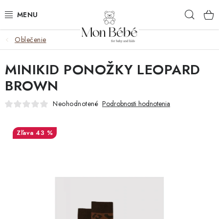
Prejsť
Hľad
na
obsah
Oblečenie
ZĽAVY
MINIKID PONOŽKY LEOPARD
OBLEČENIE
BROWN
VÝBAVA
Neohodnotené
Podrobnosti hodnotenia
STAROSTLIVOSŤ
43 %
HRAČKY
KOČÍKY
KNIHY