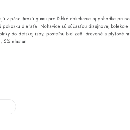
ú v páse širokú gumu pre ľahké obliekanie aj pohodlie pri no
ivú pokožku dieťaťa. Nohavice sú súčasťou dizajnovej kolekcie 
plnky do detskej izby, posteľnú bielizeň, drevené a plyšové h
a, 5% elastan