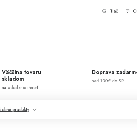
Tlač
O
Väčšina tovaru
Doprava zadarm
skladom
nad 100€ do SR
na odoslanie ihneď
dobné produkty