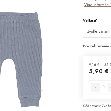
Viac informácií
Veľkosť
9,16 €
–35 
5,90 €
Jednotková 
Kód tovaru:
Zvoľte