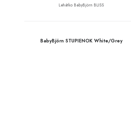
Lehátko BabyBjörn BLISS
BabyBjörn STUPIENOK White/Grey