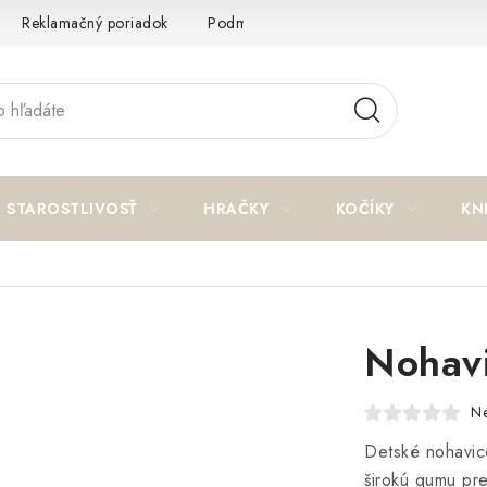
Reklamačný poriadok
Podmienky ochrany osobných údajov a p
STAROSTLIVOSŤ
HRAČKY
KOČÍKY
KN
Nohavi
N
Detské nohavic
širokú gumu pre