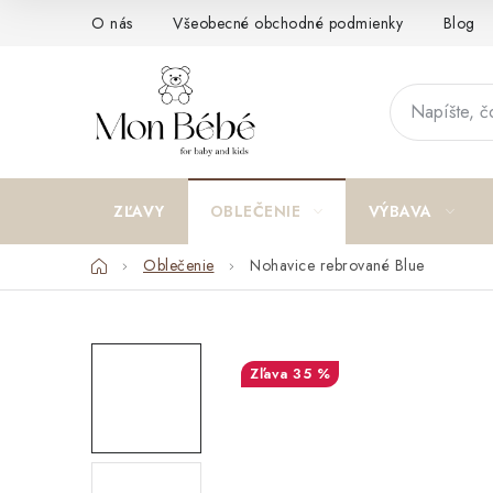
Prejsť
O nás
Všeobecné obchodné podmienky
Blog
na
obsah
ZĽAVY
OBLEČENIE
VÝBAVA
Domov
Oblečenie
Nohavice rebrované Blue
35 %