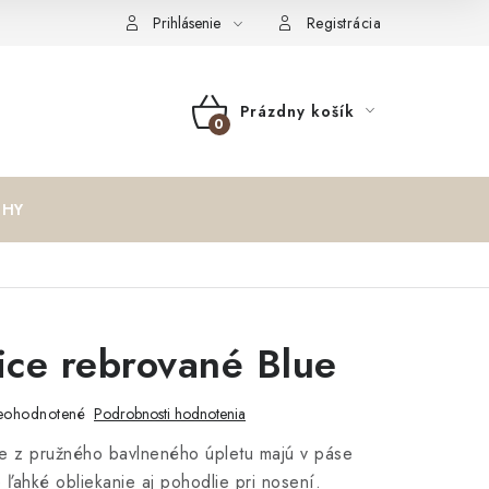
oučenie o cookies
Formulár na odstúpenie od zmluvy
Reklam
Prihlásenie
Registrácia
Prázdny košík
NÁKUPNÝ
KOŠÍK
IHY
ce rebrované Blue
eohodnotené
Podrobnosti hodnotenia
e z pružného bavlneného úpletu majú v páse
 ľahké obliekanie aj pohodlie pri nosení.